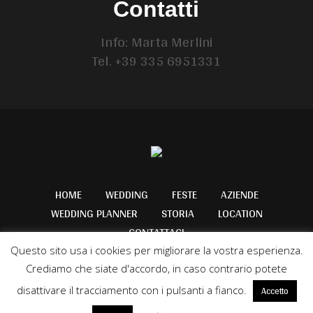
Contatti
Info: Marta Merlini
Tel. +39 335 6951331
HOME
WEDDING
FESTE
AZIENDE
WEDDING PLANNER
STORIA
LOCATION
CONTATTACI
Questo sito usa i cookies per migliorare la vostra esperienza.
Crediamo che siate d'accordo, in caso contrario potete
disattivare il tracciamento con i pulsanti a fianco.
Accetto
© 2018 Cascina Boscaccio - Designed by www.dilloalweb.it