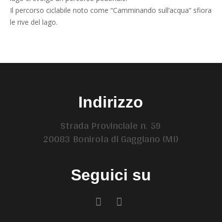
Il percorso ciclabile noto come “Camminando sull’acqua” sfiora
le rive del lago.
Indirizzo
Strada Provinciale n. 59
20083 Bonirola di Gaggiano (MI)
Seguici su