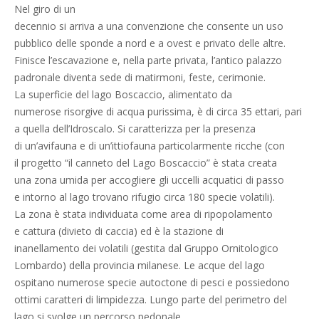
Nel giro di un
decennio si arriva a una convenzione che consente un uso
pubblico delle sponde a nord e a ovest e privato delle altre.
Finisce l’escavazione e, nella parte privata, l’antico palazzo
padronale diventa sede di matirmoni, feste, cerimonie.
La superficie del lago Boscaccio, alimentato da
numerose risorgive di acqua purissima, è di circa 35 ettari, pari
a quella dell’Idroscalo. Si caratterizza per la presenza
di un’avifauna e di un’ittiofauna particolarmente ricche (con
il progetto “il canneto del Lago Boscaccio” è stata creata
una zona umida per accogliere gli uccelli acquatici di passo
e intorno al lago trovano rifugio circa 180 specie volatili).
La zona è stata individuata come area di ripopolamento
e cattura (divieto di caccia) ed è la stazione di
inanellamento dei volatili (gestita dal Gruppo Ornitologico
Lombardo) della provincia milanese. Le acque del lago
ospitano numerose specie autoctone di pesci e possiedono
ottimi caratteri di limpidezza. Lungo parte del perimetro del
lago si svolge un percorso pedonale.